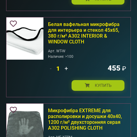
Белая вафельная микрофибра
для интерьера и стекол 45x65,
380 г/м² А302 INTERIOR &
WINDOW CLOTH
Арт. WT-W
Наличие: >100
455
-
+
₽
КУПИТЬ
Микрофибра EXTREME для
располировки и досушки 40x40,
1200 г/м² двухсторонняя серая
А302 POLISHING CLOTH