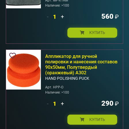
Арт. MF-XTRM
Наличие: >100
560
-
+
₽
КУПИТЬ
Аппликатор для ручной
полировки и нанесения составов
90x50мм, Полутвердый
(оранжевый) А302
HAND POLISHING PUCK
Арт. HPP-O
Наличие: >100
290
-
+
₽
КУПИТЬ