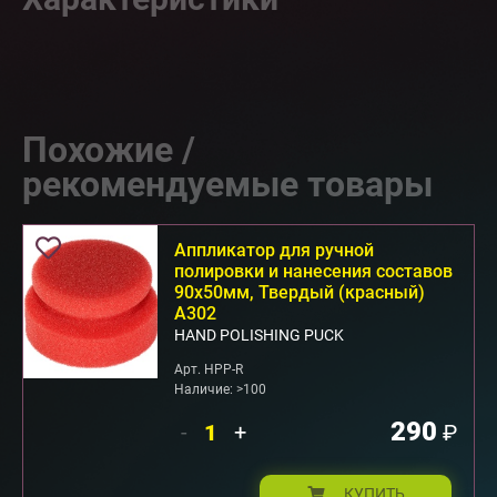
Похожие /
рекомендуемые товары
Аппликатор для ручной
полировки и нанесения составов
90x50мм, Твердый (красный)
А302
HAND POLISHING PUCK
Арт. HPP-R
Наличие: >100
290
-
+
₽
КУПИТЬ