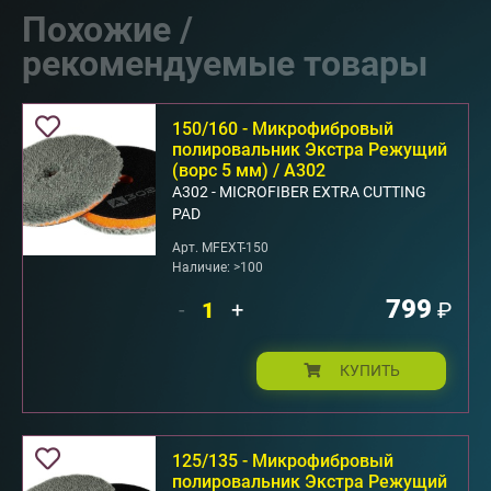
Похожие /
рекомендуемые товары
150/160 - Микрофибровый
полировальник Экстра Режущий
(ворс 5 мм) / A302
А302 - MICROFIBER EXTRA CUTTING
PAD
Арт. MFEXT-150
Наличие: >100
799
-
+
₽
КУПИТЬ
125/135 - Микрофибровый
полировальник Экстра Режущий