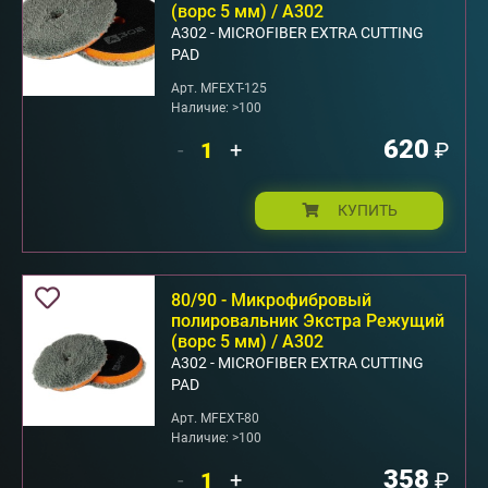
(ворс 5 мм) / A302
А302 - MICROFIBER EXTRA CUTTING
PAD
Арт. MFEXT-125
Наличие: >100
620
-
+
₽
КУПИТЬ
80/90 - Микрофибровый
полировальник Экстра Режущий
(ворс 5 мм) / A302
А302 - MICROFIBER EXTRA CUTTING
PAD
Арт. MFEXT-80
Наличие: >100
358
-
+
₽