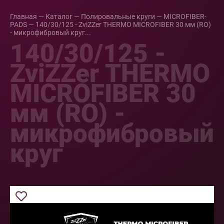
Главная
—
Каталог
—
Полировальные круги
—
MICROFIBER-
PADS
—
140/30/125 - ZviZZer THERMO MICROFIBER 30 мм (RO)
- микрофибровый круг...
140/30/125 -
ZviZZer THERMO
MICROFIBER 30
мм (RO) -
микрофибровый
круг