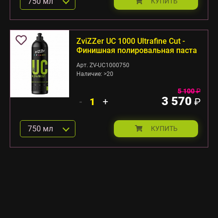
750 мл
КУПИТЬ
ZviZZer UC 1000 Ultrafine Cut -
Финишная полировальная паста
Арт. ZV-UC1000750
Наличие: >20
5 100
₽
3 570
-
+
₽
750 мл
КУПИТЬ