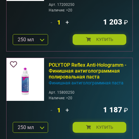
Арт. 17200250
Наличие: >20
1 203
-
+
₽
250 мл
КУПИТЬ
POLYTOP Reflex Anti-Hologramm -
Финишная антиголограммная
полировальная паста
Финишная антиголограммная паста
Арт. 15800250
Наличие: >20
1 187
-
+
₽
250 мл
КУПИТЬ