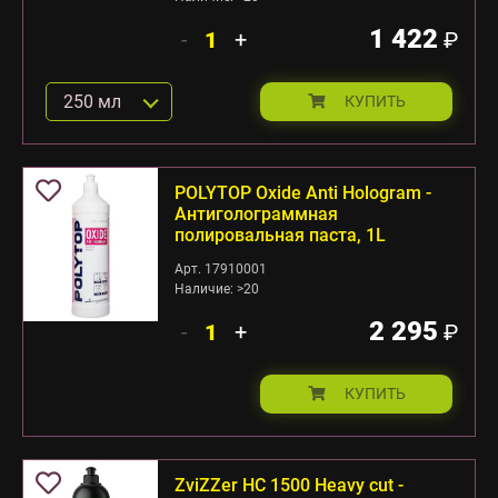
1 422
-
+
₽
250 мл
КУПИТЬ
POLYTOP Oxide Anti Hologram -
Антиголограммная
полировальная паста, 1L
Арт. 17910001
Наличие: >20
2 295
-
+
₽
КУПИТЬ
ZviZZer HC 1500 Heavy cut -