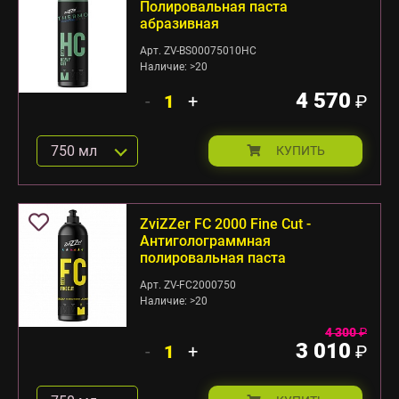
Полировальная паста
абразивная
Арт. ZV-BS00075010HC
Наличие: >20
4 570
-
+
₽
750 мл
КУПИТЬ
ZviZZer FC 2000 Fine Cut -
Антиголограммная
полировальная паста
Арт. ZV-FC2000750
Наличие: >20
4 300
₽
3 010
-
+
₽