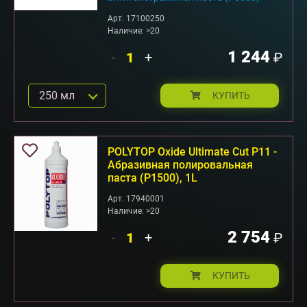
Арт. 17100250
Наличие: >20
1 244
-
+
₽
250 мл
КУПИТЬ
POLYTOP Oxide Ultimate Cut P11 -
Абразивная полировальная
паста (P1500), 1L
Арт. 17940001
Наличие: >20
2 754
-
+
₽
КУПИТЬ