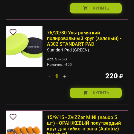
КУПИТЬ
76/20/80 Ультрамягкий
полировальный круг (зеленый) -
А302 STANDART PAD
Standart Pad (GREEN)
Арт. ST-76-G
Наличие: >100
220
-
+
₽
КУПИТЬ
15/9/15 - ZviZZer MINI (набор 5
шт) - ОРАНЖЕВЫЙ полутвердый
круг для гибкого вала (Autotriz)