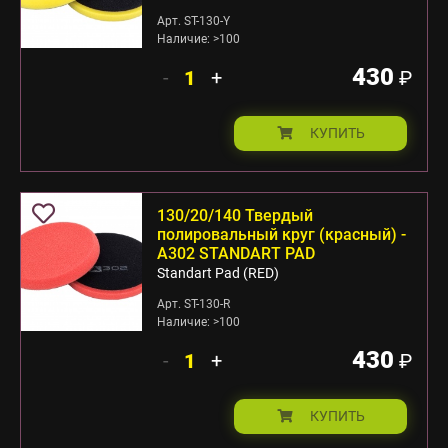
Арт. ST-130-Y
Наличие: >100
430
-
+
₽
КУПИТЬ
130/20/140 Твердый
полировальный круг (красный) -
А302 STANDART PAD
Standart Pad (RED)
Арт. ST-130-R
Наличие: >100
430
-
+
₽
КУПИТЬ