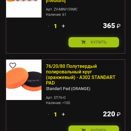
[medium]
Арт. ZV-MINI159MC
Наличие: 61
365
-
+
₽
КУПИТЬ
76/20/80 Полутвердый
полировальный круг
(оранжевый) - А302 STANDART
PAD
Standart Pad (ORANGE)
Арт. ST-76-O
Наличие: >100
220
-
+
₽
КУПИТЬ