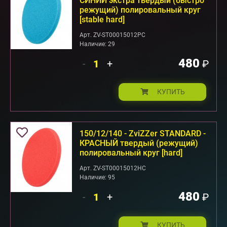
СИНИЙ экстра твердый (быстро
режущий) полировальный круг
[stable hard]
Арт. ZV-ST00015012PC
Наличие: 29
480
-
+
₽
КУПИТЬ
150/12/140 - ZviZZer STANDARD -
КРАСНЫЙ твердый (режущий)
полировальный круг [hard]
Арт. ZV-ST00015012HC
Наличие: 95
480
-
+
₽
КУПИТЬ