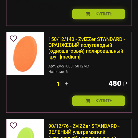
КУПИТЬ
150/12/140 - ZviZZer STANDARD -
ОРАНЖЕВЫЙ полутвердый
(одношаговый) полировальный
круг [medium]
Арт. ZV-ST00015012MC
Наличие: 6
480
-
+
₽
КУПИТЬ
90/12/76 - ZviZZer STANDARD -
ЗЕЛЕНЫЙ ультрамягкий
(финишный) полировальный