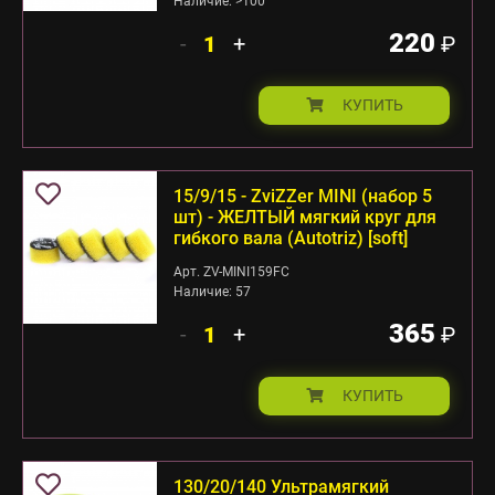
Наличие: >100
220
-
+
₽
КУПИТЬ
15/9/15 - ZviZZer MINI (набор 5
шт) - ЖЕЛТЫЙ мягкий круг для
гибкого вала (Autotriz) [soft]
Арт. ZV-MINI159FC
Наличие: 57
365
-
+
₽
КУПИТЬ
130/20/140 Ультрамягкий