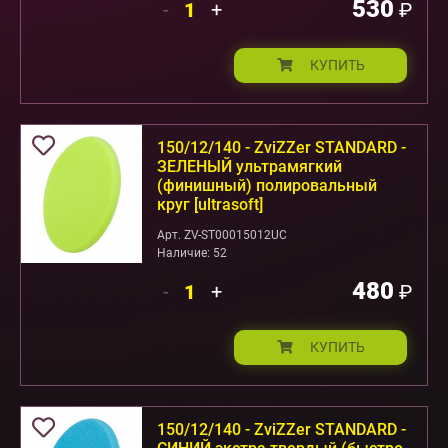
530
-
+
₽
КУПИТЬ
150/12/140 - ZviZZer STANDARD -
ЗЕЛЕНЫЙ ультрамягкий
(финишный) полировальный
круг [ultrasoft]
Арт. ZV-ST00015012UC
Наличие: 52
480
-
+
₽
КУПИТЬ
150/12/140 - ZviZZer STANDARD -