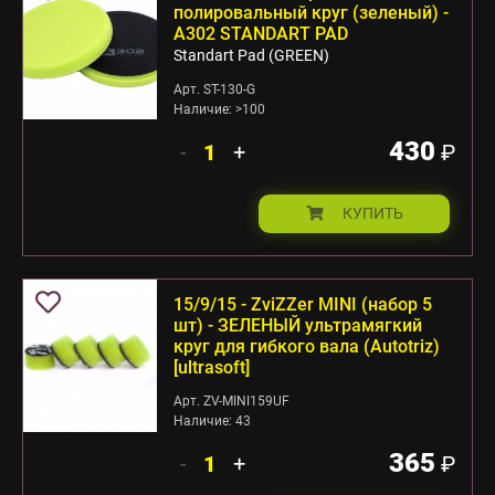
полировальный круг (зеленый) -
А302 STANDART PAD
Standart Pad (GREEN)
Арт. ST-130-G
Наличие: >100
430
-
+
₽
КУПИТЬ
15/9/15 - ZviZZer MINI (набор 5
шт) - ЗЕЛЕНЫЙ ультрамягкий
круг для гибкого вала (Autotriz)
[ultrasoft]
Арт. ZV-MINI159UF
Наличие: 43
365
-
+
₽