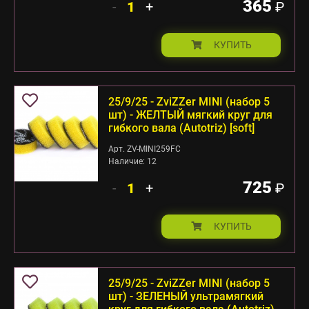
365
-
+
₽
КУПИТЬ
25/9/25 - ZviZZer MINI (набор 5
шт) - ЖЕЛТЫЙ мягкий круг для
гибкого вала (Autotriz) [soft]
Арт. ZV-MINI259FC
Наличие: 12
725
-
+
₽
КУПИТЬ
25/9/25 - ZviZZer MINI (набор 5
шт) - ЗЕЛЕНЫЙ ультрамягкий