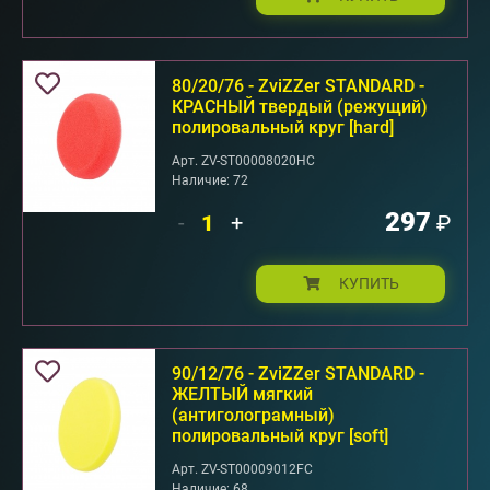
80/20/76 - ZviZZer STANDARD -
КРАСНЫЙ твердый (режущий)
полировальный круг [hard]
Арт. ZV-ST00008020HC
Наличие: 72
297
-
+
₽
КУПИТЬ
90/12/76 - ZviZZer STANDARD -
ЖЕЛТЫЙ мягкий
(антиголограмный)
полировальный круг [soft]
Арт. ZV-ST00009012FC
Наличие: 68