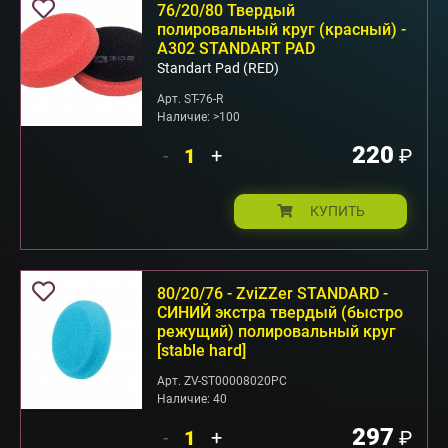
76/20/80 Твердый
полировальный круг (красный) -
А302 STANDART PAD
Standart Pad (RED)
Арт. ST-76-R
Наличие: >100
220
-
+
₽
КУПИТЬ
80/20/76 - ZviZZer STANDARD -
СИНИЙ экстра твердый (быстро
режущий) полировальный круг
[stable hard]
Арт. ZV-ST00008020PC
Наличие: 40
297
-
+
₽