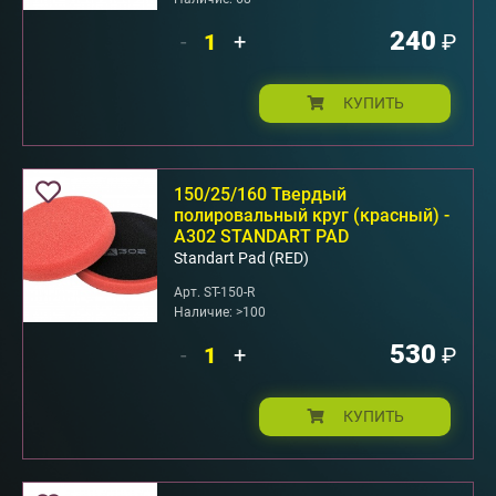
240
-
+
₽
КУПИТЬ
150/25/160 Твердый
полировальный круг (красный) -
А302 STANDART PAD
Standart Pad (RED)
Арт. ST-150-R
Наличие: >100
530
-
+
₽
КУПИТЬ