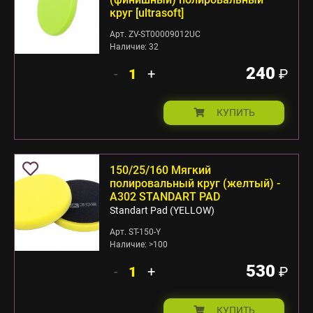
круг [ultrasoft]
Арт. ZV-ST00009012UC
Наличие: 32
240
-
+
₽
КУПИТЬ
150/25/160 Мягкий
полировальный круг (желтый) -
А302 STANDART PAD
Standart Pad (YELLOW)
Арт. ST-150-Y
Наличие: >100
530
-
+
₽
КУПИТЬ