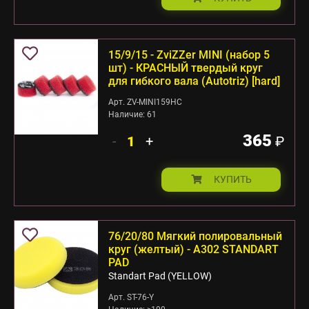
15/9/15 - ZviZZer MINI (набор 5
шт) - КРАСНЫЙ твердый круг
для гибкого вала (Autotriz) [hard]
Арт. ZV-MINI159HC
Наличие: 61
365
-
+
₽
КУПИТЬ
76/20/80 Мягкий полировальный
круг (желтый) - А302 STANDART
PAD
Standart Pad (YELLOW)
Арт. ST-76-Y