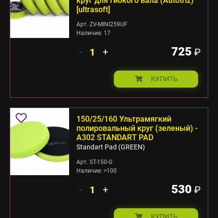
круг для гибкого вала (Autotriz)
[ultrasoft]
Арт. ZV-MINI259UF
Наличие: 17
725
-
+
₽
КУПИТЬ
150/25/160 Ультрамягкий
полировальный круг (зеленый) -
А302 STANDART PAD
Standart Pad (GREEN)
Арт. ST-150-G
Наличие: >100
530
-
+
₽
КУПИТЬ