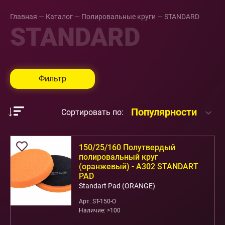
Главная
—
Каталог
—
Полировальные круги
—
STANDARD
STANDARD
Фильтр
Популярности
Сортировать по:
150/25/160 Полутвердый
полировальный круг
(оранжевый) - А302 STANDART
PAD
Standart Pad (ORANGE)
Арт. ST-150-O
Наличие: >100