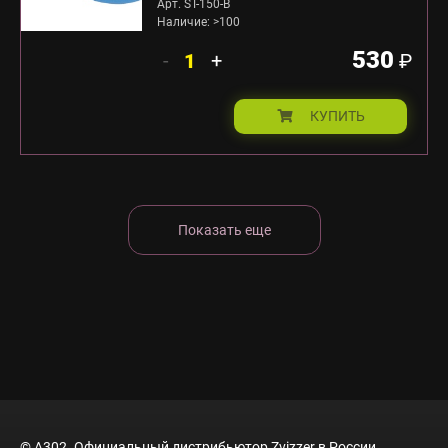
Арт. ST-150-B
Наличие: >100
530
-
+
₽
КУПИТЬ
Показать еще
© A302. Официальный дистрибьютор Zvizzer в России.