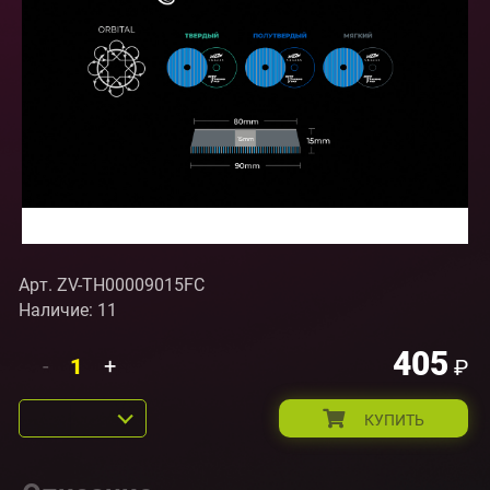
Арт. ZV-TH00009015FC
Наличие: 11
405
-
+
₽
КУПИТЬ