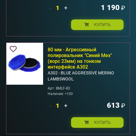
1 190
-
+
₽
КУПИТЬ
80 мм - Агрессивный
полировальник "Синий Мех"
(ворс 23мм) на тонком
интерфейсе А302
А302 - BLUE AGGRESSIVE MERINO
LAMBSWOOL
Арт. BMLF-80
Наличие: >100
613
-
+
₽
КУПИТЬ