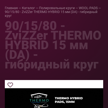
Главная
—
Каталог
—
Полировальные круги
—
WOOL-PADS
—
90/15/80 - ZviZZer THERMO HYBRID 15 мм (DA) - гибридный
круг
90/15/80 -
ZviZZer THERMO
HYBRID 15 мм
(DA) -
гибридный круг