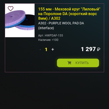
155 мм - Меховой круг "Лиловый"
на Поролоне DA (короткий ворс
8мм) / A302
А302 - PURPLE WOOL PAD DA
(interface)
Арт. HWPDAF-155
Наличие: >100
1 297
-
+
₽
КУПИТЬ